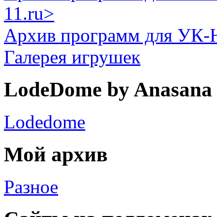
11.ru>
Архив программ для УК-
Галерея игрушек
LodeDome by Anasana
Lodedome
Мой архив
Разное