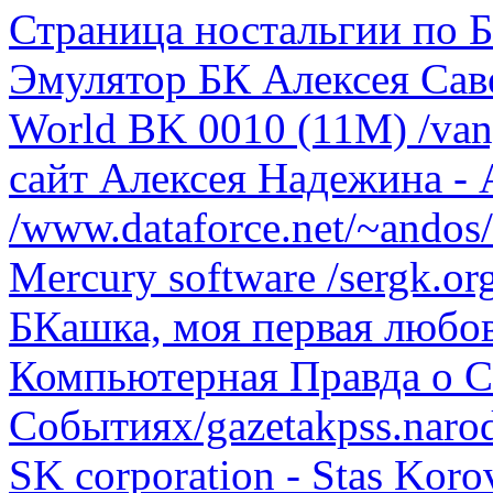
Страница ностальгии по Б
Эмулятор БК Алексея Саве
World BK 0010 (11M) /vany
сайт Алексея Надежина 
/www.dataforce.net/~andos/
Mercury software /sergk.or
БКашка, моя первая любов
Компьютерная Правда о 
Событиях/gazetakpss.narod
SK corporation - Stas Korov