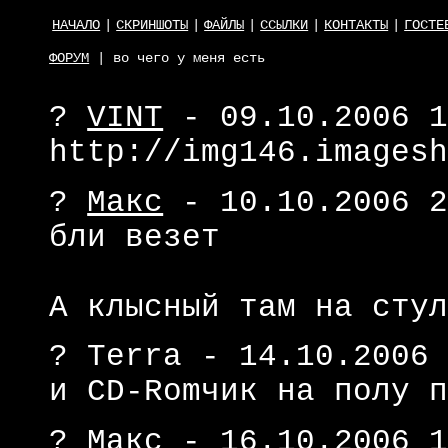
НАЧАЛО
|
СКРИНШОТЫ
|
ФАЙЛЫ
|
ССЫЛКИ
|
КОНТАКТЫ
|
ГОСТЕ
ФОРУМ
| во чего у меня есть
?
VINT
- 09.10.2006 1
http://img146.images
?
Макс
- 10.10.2006 2
бли везет
А клысный там на сту
? Terra - 14.10.2006
и CD-Romчик на полу 
?
Макс
- 16.10.2006 1